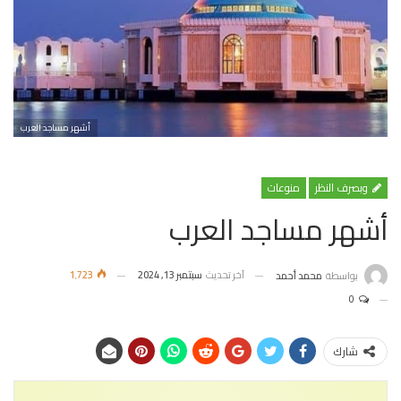
أشهر مساجد العرب
وبصرف النظر
منوعات
أشهر مساجد العرب
آخر تحديث
سبتمبر 13, 2024
1٬723
بواسطة
محمد أحمد
0
شارك