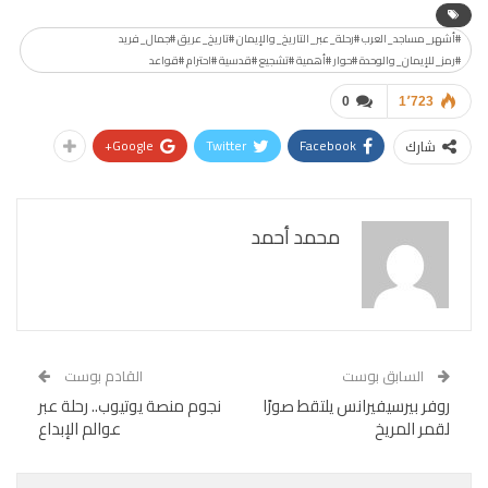
#أشهر_مساجد_العرب #رحلة_عبر_التاريخ_والإيمان #تاريخ_عريق #جمال_فريد
#رمز_للإيمان_والوحدة #حوار #أهمية #تشجيع #قدسية #احترام #قواعد
0
1٬723
Google+
Twitter
Facebook
شارك
محمد أحمد
السابق بوست
القادم بوست
روفر بيرسيفيرانس يلتقط صورًا
نجوم منصة يوتيوب.. رحلة عبر
لقمر المريخ
عوالم الإبداع