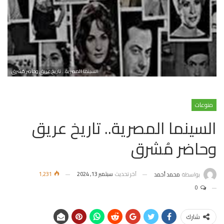
السينما المصرية.. تاريخ عريق وحاضر مُشرق
منوعات
السينما المصرية.. تاريخ عريق
وحاضر مُشرق
آخر تحديث
سبتمبر 13, 2024
1٬231
بواسطة
محمد أحمد
0
شارك