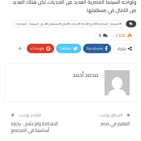
وتواجه السينما المصرية العديد من التحديات، لكن هناك العديد
من الآمال في مستقبلها.
#السينما_المصرية #تاريخ #حاضر #تحديات #آمال #مستقبل #دعم_السينما_المصرية
0
1٬231
Google+
Twitter
Facebook
شارك
محمد أحمد
السابق بوست
القادم بوست
التعليم في مصر
الصحافة والإعلام… ركيزة
أساسية في المجتمع