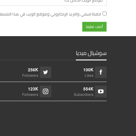
احفظ اسمي والبريد الإلكتروني وموقع الويب في هذا المتصفح ل
سوشيال ميديا
256K
100K
Followers
Likes
123K
554K
Followers
Subscribers