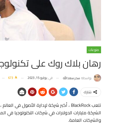
منوعات
رهان بلاك روك على تكنولوج
في
يوليو 15, 2023
673
بواسطة
سحر سعدالله
شارك
تلعب BlackRock ، أكبر شركة لإدارة الأصول في
الشركة مليارات الدولارات في شركات التكنولوجيا في ال
والشركات العامة.