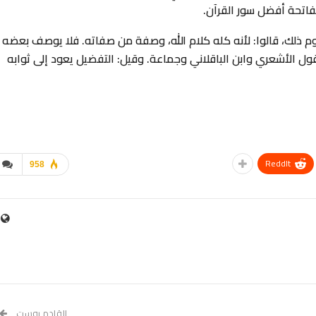
فاتحة أفضل سور القرآن.
ذلك، قالوا: لأنه كله كلام الله، وصفة من صفاته. فلا يوصف بعضه
عض، وحكي عن مالك نحو هذا (4)، وهو قول الأشعري وابن الباقلاني وجماعة. وقيل: التفضيل يعود إلى ثوابه
ReddIt
958
القادم بوست