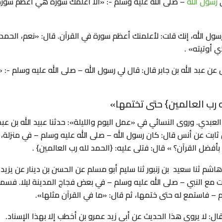
ي
رسول الله
– صلى الله عليه وسلم -: «ألا أعلمك سورة هي أعظم سور
رسول الله، إنك قلت: لأعلمنك أعظم سورة في القرآن. قال: «نعم، الحمد
ي أوتيته» .
 عبد الله بن جابر قال: قال لي رسول الله – صلى الله عليه وسلم -: «أ
له رب العالمين} حتى تختمها»
العبدي. وروى النسائي في «عمل اليوم والليلة»: حدثنا عبيد الله بن عبد
ن ثابت عن أنس قال: كان رسول الله – صلى الله عليه وسلم – في منزلة،
 بأفضل القرآن؟ » قال: فتلى عليه: {الحمد لله رب العالمين} .
شم ثنا سعيد بن زنبور ثنا سليم أبو مسلم عن الحسن بن دينار عن يزيد
 مع النبي – صلى الله عليه وسلم – في بعض فجاج المدينة ليلا. فسم
لم – فاستمع له حتى ختمها، ثم قال: «ما في القرآن مثلها».
: لا يروى هذا الحديث عن أبي زيد عمرو بن أخطب إلا بهذا الإسناد.