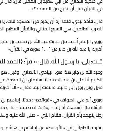
في صحيح البخاري عن أبي سعيد بن المعلى قال: قال ل
في القرآن قبل أن تخرج من المسجد؟ ».
قال: فأخذ بيدي، فلما أرد أن يخرج من المسجد قلت: يا 
لله رب العالمين، هي السبع المثاني والقرآن العظيم الذ
وروى الإمام أحمد من حديث عبد الله بن محمد بن عقيل عن
أخبرك يا عبد الله بن جابر عن [ … ] سورة في القرآن».
قلت: بلى، يا رسول الله. قال: «اقرأ: {الحمد ل
وعبد الله بن جابر هذا هو: البياضي الأنصاري، وقيل: هو 
الكريم ثنا علي بن عبد الحميد ثنا سليمان بن المغيرة ع
فنزل ونزل رجل إلى جانبه، فالتفت إليه، فقال: «ألا أخبرك
وروى أبو علي الصواف في «فوائده»: حدثنا إبراهيم بن ها
الرشك قال: سمعت أبا زيد – وكانت له صحبة – قال: كنت
رجلا يتهجد بأم القرآن، فقام النبي – صلى الله عليه وس
وخرجه الطبراني في «الأوسط» عن إبراهيم بن هاشم. وقال