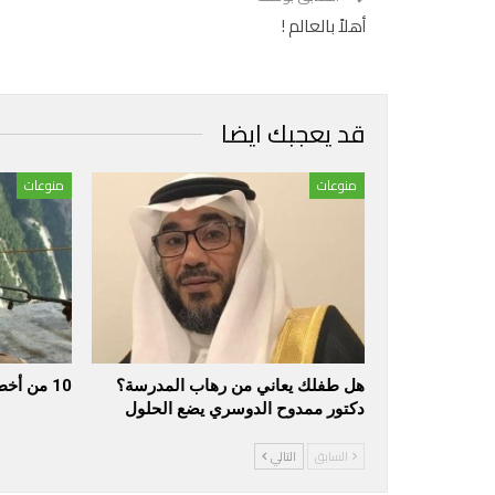
أهلاً بالعالم !
قد يعجبك ايضا
منوعات
منوعات
هل طفلك يعاني من رهاب المدرسة؟
10 من أخطر المناطق في العالم
دكتور ممدوح الدوسري يضع الحلول
السابق
التالي